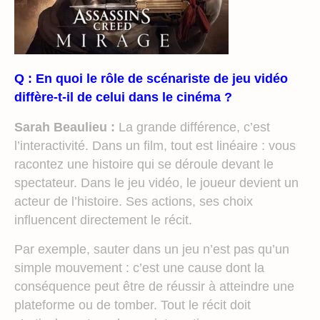
Q : En quoi le rôle de scénariste de jeu vidéo
diffère-t-il de celui dans le cinéma ?
Sarah Beaulieu :
La grande différence, c’est
l’interactivité. Dans un film, tout est linéaire : vous
racontez une histoire qui se déroule devant le
spectateur. Dans le jeu vidéo, le joueur devient un
acteur de l’histoire. Ses actions, ses choix
influencent directement le récit.
Par exemple, sauter dans un jeu n’est pas qu’un
simple mouvement : c’est une cause dont la
conséquence peut être de réussir à atteindre une
plateforme ou de tomber. Tout le récit doit