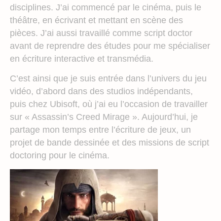
disciplines. J’ai commencé par le cinéma, puis le
théâtre, en écrivant et mettant en scène des
pièces. J’ai aussi travaillé comme script doctor
avant de reprendre des études pour me spécialiser
en écriture interactive et transmédia.
C’est ainsi que je suis entrée dans l’univers du jeu
vidéo, d’abord dans des studios indépendants,
puis chez Ubisoft, où j’ai eu l’occasion de travailler
sur « Assassin’s Creed Mirage ». Aujourd’hui, je
partage mon temps entre l’écriture de jeux, un
projet de bande dessinée et des missions de script
doctoring pour le cinéma.