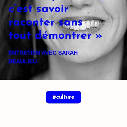
c’est savoir
raconter sans
tout démontrer »
ENTRETIEN AVEC SARAH
BEAULIEU
#culture