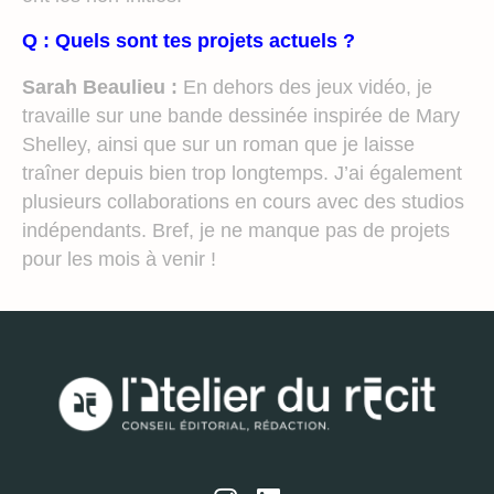
Q : Quels sont tes projets actuels ?
Sarah Beaulieu :
En dehors des jeux vidéo, je
travaille sur une bande dessinée inspirée de Mary
Shelley, ainsi que sur un roman que je laisse
traîner depuis bien trop longtemps. J’ai également
plusieurs collaborations en cours avec des studios
indépendants. Bref, je ne manque pas de projets
pour les mois à venir !