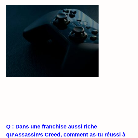
Q : Dans une franchise aussi riche
qu’Assassin’s Creed, comment as-tu réussi à